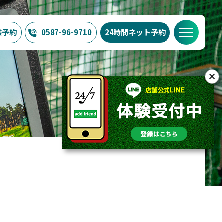
験予約
0587-96-9710
24時間
ネット予約
NG24/7の特徴
料金
ブログ
FAQ
店舗概要
×