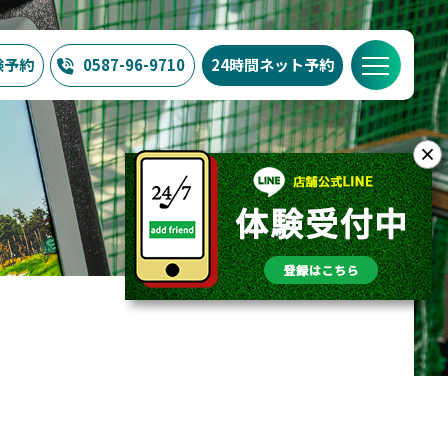
験予約
0587-96-9710
24時間
ネット予約
NG24/7の特徴
料金
ブログ
FAQ
店舗概要
×