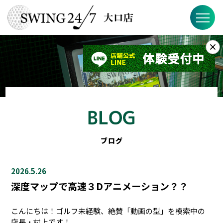
×
お知らせ
SWING24/7とは？
SWING24/7の特徴
料金
ブログ
ブログ
2026.5.26
FAQ
深度マップで高速３Dアニメーション？？
店舗概要
こんにちは！ゴルフ未経験、絶賛「動画の型」を模索中の
店長・村上です！