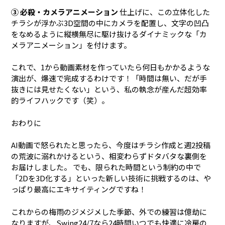
③ 必殺・カメラアニメーション
仕上げに、この立体化した
チラシが浮かぶ3D空間の中にカメラを配置し、文字の凹凸
をなめるように縦横無尽に駆け抜けるダイナミックな「カ
メラアニメーション」を付けます。
これで、1から動画素材を作っていたら何日もかかるような
演出が、爆速で完成するわけです！「時間は無い、だが手
抜きには見せたくない」という、私の執念が産んだ超効率
的ライフハックです（笑）。
おわりに
AI動画で怒られたと思ったら、今度はチラシ作成と週2投稿
の荒波に溺れかけるという、相変わらずドタバタな裏側を
お届けしました。 でも、限られた時間という制約の中で
「2Dを3D化する」といった新しい技術に挑戦するのは、や
っぱり最高にエキサイティングですね！
これからの梅雨のジメジメした季節、外での練習は億劫に
なりますが、Swing24/7なら24時間いつでも快適に冷房の