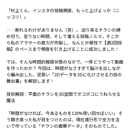
「村上くん、インスタの投稿頻度、もっと上げよっか（ニ
ッコリ）」
……断れるわけがありません（笑）。 迫り来るチラシの締
め切り、足りない時間、そして増える投稿ノルマ。そこか
ら私のアラサーの底力が炸裂し、なんとか根性で【週2回投
稿】のペースまで頻度を引き上げることに成功しました！
では、そんな時間的極限状態のなかで、一体どうやって動画
を作ったのか？ 今回は、時間がなさすぎて脳汁を出しなが
ら編み出した、泥臭い「2Dデータを3Dに化けさせる力技の
舞台裏」を解説します！
技術解説：平面のチラシを3D空間でボコボコにうねらせる
魔法
「時間がなければ、今あるものを120%使い回せばいい」 そ
う開き直った私が目をつけたのは、現在進行形で全力を注
いで作っている「チラシの画像データ」そのものでした。