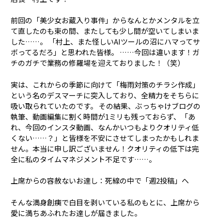
前回の「美少女お蔵入り事件」からなんとかメンタルを立
て直したのも束の間、またしても少し間が空いてしまいま
した……。 「村上、また怪しいAIツールの沼にハマってサ
ボってるだろ」と思われた皆様。 ……今回は違います！ガ
チのガチで業務の修羅場を迎えておりました！（笑）
実は、これからの季節に向けて「梅雨対策のチラシ作成」
という名のデスマーチに突入しており、全精力をそちらに
吸い取られていたのです。 その結果、ぶっちゃけブログの
執筆、動画編集に割く時間が1ミリも残っておらず、「あ
れ、今回のインスタ動画、なんかいつもよりクオリティ低
くない……？」と皆様を不安にさせてしまったかもしれま
せん。本当に申し訳ございません！クオリティの低下は完
全に私のタイムマネジメント不足です……。
上席からの容赦ないお達し：死線の中で「週2投稿」へ
そんな満身創痍で白目を剥いている私のもとに、上席から
愛に満ちあふれたお達しが届きました。