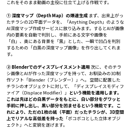
これをそのまま動画の主役に仕立て上げる作戦です。
① 深度マップ（Depth Map）の爆速生成
まず、出来上がっ
たチラシの2D平面データを、「Anything Depth」のような
AI深度マップ作成サービスに放り込みます。するとAIが画像
内の要素を自動で判別し、手前にある文字や画像を
「白」、奥にある背景を「黒」とした、一瞬で凹凸を判別
するための「白黒の深度マップ画像」を作り出してくれま
す。
② Blenderでのディスプレイスメント適用
次に、そのチラ
シ画像とAIが作った深度マップを持って、お馴染みの3D制
作ソフト「Blender（ブレンダー）」へ。 空間に配置した
チラシのオブジェクトに対して、「ディスプレイスモディフ
ァイア（Displace Modifier）」
という機能を適用します。
これは先ほどの白黒データをもとに、白い部分をグワッと
手前に押し出し、黒い部分を凹ませるという機能です。 こ
れにより、ただの1枚の紙（平面）だったチラシが、3D空間
上でリアルな高低差を持った
「ボコボコとした立体オブジ
ェクト」へと変貌を遂げます。